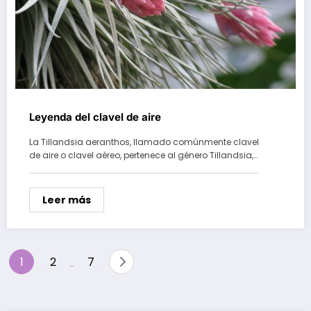
Leyenda del clavel de aire
La Tillandsia aeranthos, llamado comúnmente clavel
de aire o clavel aéreo, pertenece al género Tillandsia,…
Leer más
Paginación
1
2
7
…
de
entradas