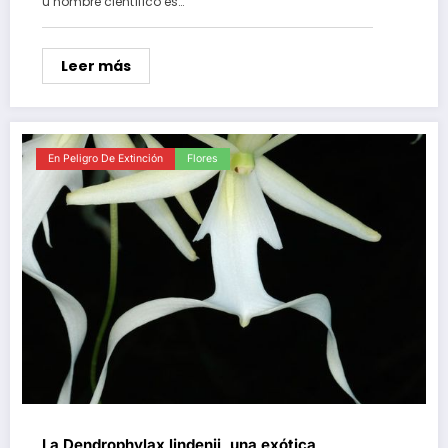
u nombre científico es…
Leer más
En Peligro De Extinción
Flores
La Dendrophylax lindenii, una exótica