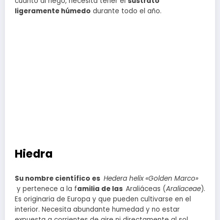
cuanto al riego, necesita tener el
sustrato
ligeramente húmedo
durante todo el año.
Hiedra
Su nombre científico es
Hedera helix «Golden Marco»
y pertenece a la f
amilia de las
Araliáceas (
Araliaceae
).
Es originaria de Europa y que pueden cultivarse en el
interior. Necesita abundante humedad y no estar
expuesta a corrientes de aire ni directamente al sol,